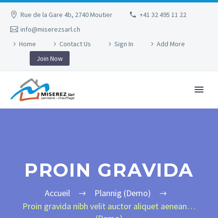
Rue de la Gare 4b, 2740 Moutier
+41 32 495 11 22
info@miserezsarl.ch
Home
Contact Us
Sign In
Add More
Join Now
PROIN GRAVIDA
Accueil
Plannig (Demo)
Proin gravida nibh velit auctor aliquet aenean…